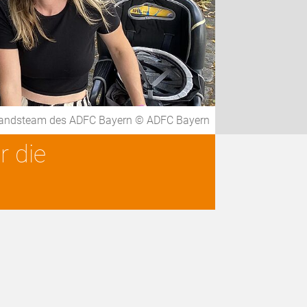
tandsteam des ADFC Bayern © ADFC Bayern
r die