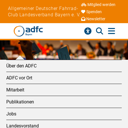
Mitglied werden
Allgemeiner Deutscher Fahrrad-
Spenden
Club Landesverband Bayern e. V.
Newsletter
Über den ADFC
ADFC vor Ort
Mitarbeit
Publikationen
Jobs
Landesvorstand