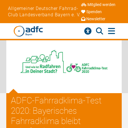
Mitglied werden
Allgemeiner Deutscher Fahrrad-
Spenden
Club Landesverband Bayern e. V.
Newsletter
ADFC-Fahrradklima-Test
2020: Bayerisches
Fahrradklima bleibt