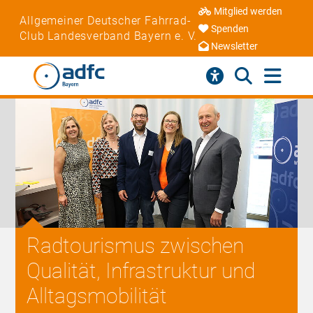
Mitglied werden
Allgemeiner Deutscher Fahrrad-
Spenden
Club Landesverband Bayern e. V.
Newsletter
Radtourismus zwischen
Qualität, Infrastruktur und
Alltagsmobilität