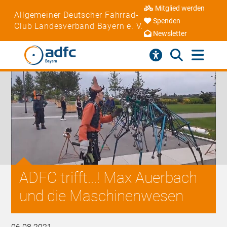
Mitglied werden
Allgemeiner Deutscher Fahrrad-
Spenden
Club Landesverband Bayern e. V.
Newsletter
ADFC trifft...! Max Auerbach
und die Maschinenwesen