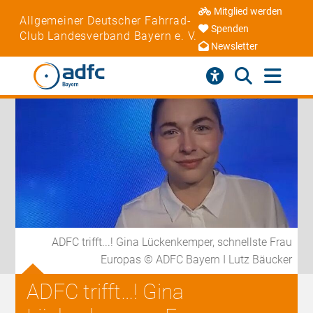
Mitglied werden
Allgemeiner Deutscher Fahrrad-
Spenden
Club Landesverband Bayern e. V.
Newsletter
ADFC trifft...! Gina Lückenkemper, schnellste Frau
Europas © ADFC Bayern I Lutz Bäucker
ADFC trifft…! Gina