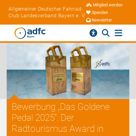
Mitglied werden
Allgemeiner Deutscher Fahrrad-
Spenden
Club Landesverband Bayern e. V.
Newsletter
Bewerbung „Das Goldene
Pedal 2025“: Der
Radtourismus Award in