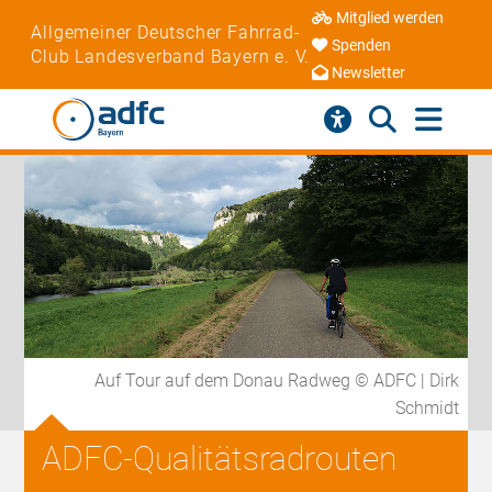
Mitglied werden
Allgemeiner Deutscher Fahrrad-
Spenden
Club Landesverband Bayern e. V.
Newsletter
Auf Tour auf dem Donau Radweg © ADFC | Dirk
Schmidt
ADFC-Qualitätsradrouten