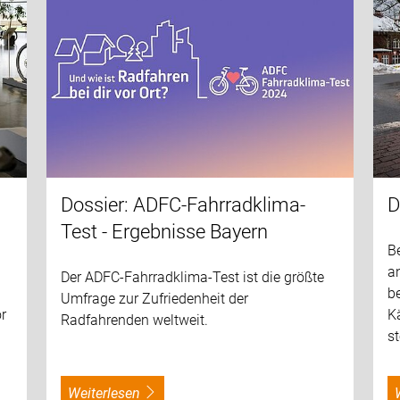
Dossier: ADFC-Fahrradklima-
D
Test - Ergebnisse Bayern
n
B
an
Der ADFC-Fahrradklima-Test ist die größte
b
Umfrage zur Zufriedenheit der
r
Kä
Radfahrenden weltweit.
s
weiterlesen