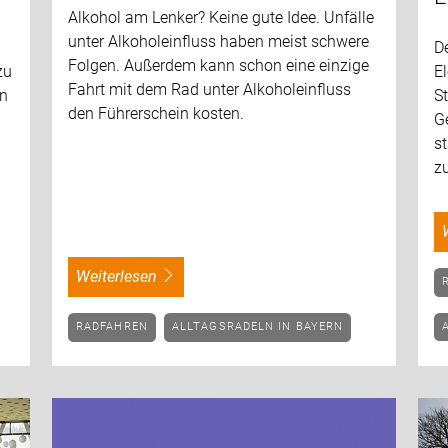
Alkohol am Lenker? Keine gute Idee. Unfälle
unter Alkoholeinfluss haben meist schwere
D
Folgen. Außerdem kann schon eine einzige
zu
El
Fahrt mit dem Rad unter Alkoholeinfluss
en
S
den Führerschein kosten.
G
st
zu
weiterlesen
RADFAHREN
ALLTAGSRADELN IN BAYERN