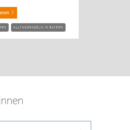
rlesen
HREN
ALLTAGSRADELN IN BAYERN
*innen