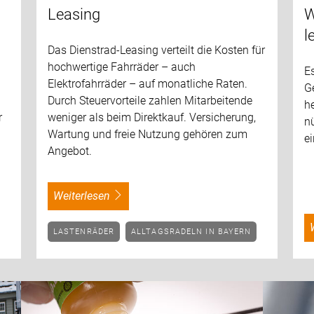
Leasing
W
l
Das Dienstrad-Leasing verteilt die Kosten für
hochwertige Fahrräder – auch
Es
Elektrofahrräder – auf monatliche Raten.
Ge
Durch Steuervorteile zahlen Mitarbeitende
he
r
weniger als beim Direktkauf. Versicherung,
nü
Wartung und freie Nutzung gehören zum
e
Angebot.
weiterlesen
LASTENRÄDER
ALLTAGSRADELN IN BAYERN