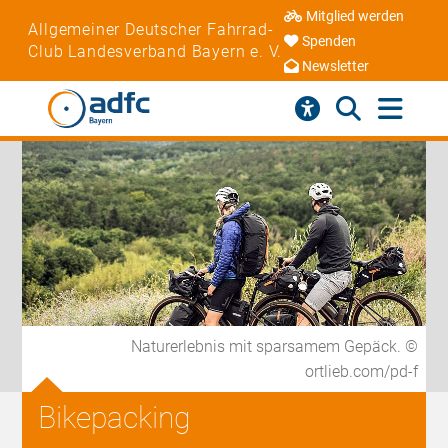
Mitglied werden
Allgemeiner Deutscher Fahrrad-
Spenden
Club Landesverband Bayern e. V.
Newsletter
Naturerlebnis mit sparsamem Gepäck. ©
ortlieb.com/pd-f
Bikepacking