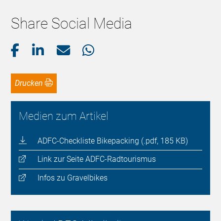
Share Social Media
Drucken
Medien zum Artikel
ADFC-Checkliste Bikepacking (.pdf, 185 KB)
Link zur Seite ADFC-Radtourismus
Infos zu Gravelbikes