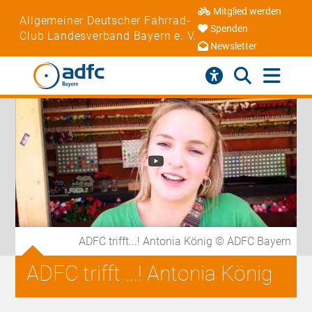
Mitglied werden
Allgemeiner Deutscher Fahrrad-
Spenden
Club Landesverband Bayern e. V.
Newsletter
ADFC trifft...! Antonia König © ADFC Bayern
ADFC trifft ...! Antonia König