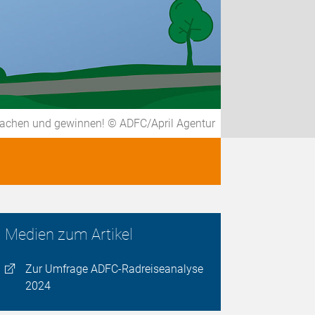
machen und gewinnen! © ADFC/April Agentur
Medien zum Artikel
Zur Umfrage ADFC-Radreiseanalyse
2024