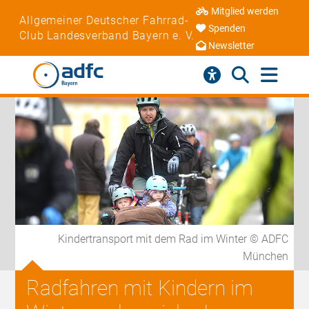
Mitglied werden
Allgemeiner Deutscher Fahrrad-
Spenden
Club Landesverband Bayern e. V.
Newsletter
Kindertransport mit dem Rad im Winter © ADFC
München
Radfahren mit Kindern im