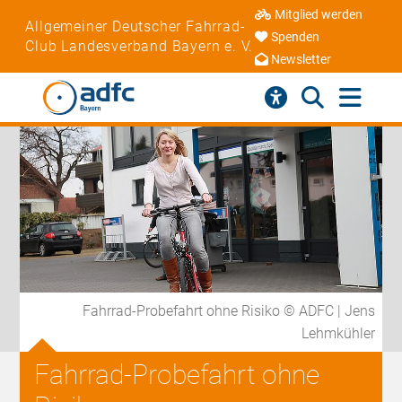
Mitglied werden
Allgemeiner Deutscher Fahrrad-
Spenden
Club Landesverband Bayern e. V.
Newsletter
Fahrrad-Probefahrt ohne Risiko © ADFC | Jens
Lehmkühler
Fahrrad-Probefahrt ohne