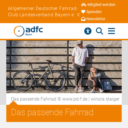
Mitglied werden
Allgemeiner Deutscher Fahrrad-
Spenden
Club Landesverband Bayern e. V.
Newsletter
Das passende Fahrrad © www.pd-f.de | winora staiger
Das passende Fahrrad