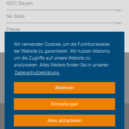
ADFC Bayern
Sei dabei
Presse
Login
Wir verwenden Cookies, um die Funktionsweise
der Website zu garantieren. Wir nutzen Matomo
um die Zugriffe auf unsere Website zu
Bleiben Sie in Kontakt
analysieren. Alles Weitere finden Sie in unseren
Datenschutzerklärung.
Ablehnen
Einstellungen
Impressum
Datenschutz
Cookie-Einstellungen
Alles akzeptieren