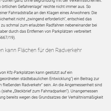
d -zonen ganz ohne Begründung mit der Verkehrssicherheit.
örtlichen Gefahrenlage“ reichte nicht immer aus. So
 einer Fahrradstraße an den Klagen eines Anwohners: Die
cherheit nicht „zwingend erforderlich“, entschied das
m zu schmal zum erlaubten Radfahren nebeneinander bei
ber durch das Entfernen von Parkplätzen verbreitert
5667/19).
en kann Flächen für den Radverkehr
von Kfz-Parkplätzen kann gestützt auf ein
geordneten städtebaulichen Entwicklung“) ein Beitrag zur
n fließenden Radverkehr“ sein. An die Angemessenheit sind
en (siehe „Steckbrief zum Fahrradparken“). Unangemessen
ng bereits wegen des Grundsatzes der Verhältnismäßigkeit