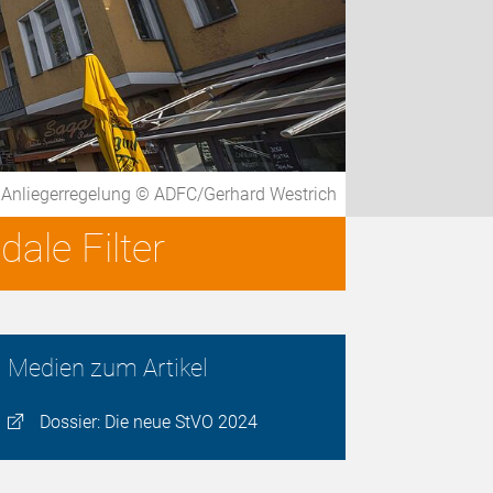
 Anliegerregelung © ADFC/Gerhard Westrich
ale Filter
Medien zum Artikel
Dossier: Die neue StVO 2024