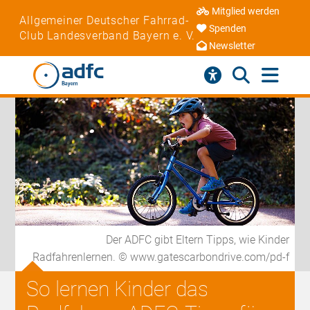
Mitglied werden
Allgemeiner Deutscher Fahrrad-
Spenden
Club Landesverband Bayern e. V.
Newsletter
Der ADFC gibt Eltern Tipps, wie Kinder
Radfahrenlernen. © www.gatescarbondrive.com/pd-f
So lernen Kinder das