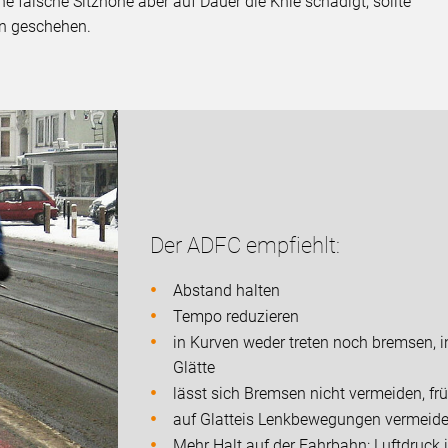
 falsche Sitzhöhe aber auf Dauer die Knie schädigt, sollte
en geschehen.
Der ADFC empfiehlt:
Abstand halten
Tempo reduzieren
in Kurven weder treten noch bremsen, 
Glätte
lässt sich Bremsen nicht vermeiden, f
auf Glatteis Lenkbewegungen vermeid
Mehr Halt auf der Fahrbahn: Luftdruck