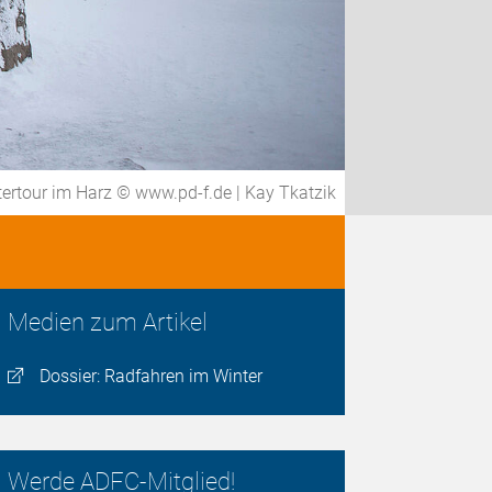
ertour im Harz © www.pd-f.de | Kay Tkatzik
Medien zum Artikel
Dossier: Radfahren im Winter
Werde ADFC-Mitglied!