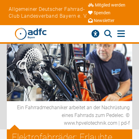
Mitglied werden
Allgemeiner Deutscher Fahrrad-
Spenden
Club Landesverband Bayern e. V.
Newsletter
Ein Fahrradmechaniker arbeitet an der Nachrüstung
eines Fahrrads zum Pedelec. ©
www.hpvelotechnik.com | pd-f
Elektrofahrräder: Erlaubte